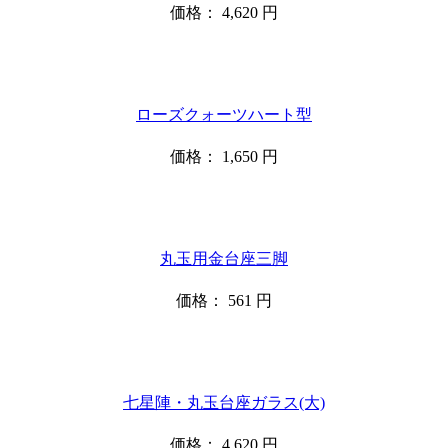
価格：
4,620
円
ローズクォーツハート型
価格：
1,650
円
丸玉用金台座三脚
価格：
561
円
七星陣・丸玉台座ガラス(大)
価格：
4,620
円