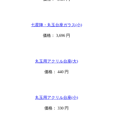
七星陣・丸玉台座ガラス(小)
価格：
3,696
円
丸玉用アクリル台座(大)
価格：
440
円
丸玉用アクリル台座(小)
価格：
330
円