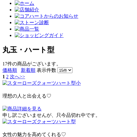
丸玉・ハート型
17件
の商品がございます。
価格順
新着順
表示件数
1
2
次へ>>
理想の人と出会える♡
申し訳ございませんが、只今品切れ中です。
女性の魅力を高めてくれる♡